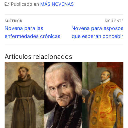
Publicado en
MÁS NOVENAS
Navegación
ANTERIOR
SIGUIENTE
de
Entrada
Entrada
Novena para las
Novena para esposos
anterior:
siguiente:
entradas
enfermedades crónicas
que esperan concebir
Artículos relacionados