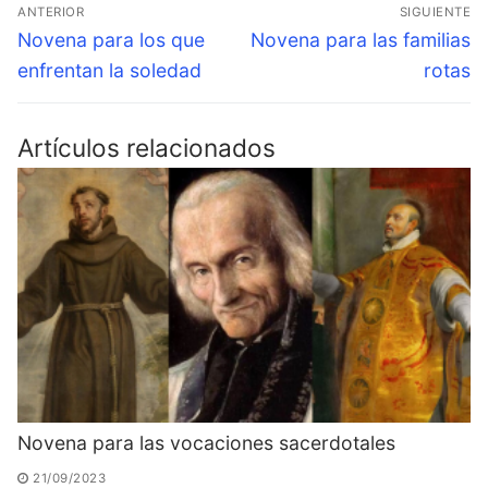
Navegación
ANTERIOR
SIGUIENTE
de
Entrada
Entrada
Novena para los que
Novena para las familias
anterior:
siguiente:
entradas
enfrentan la soledad
rotas
Artículos relacionados
Novena para las vocaciones sacerdotales
21/09/2023