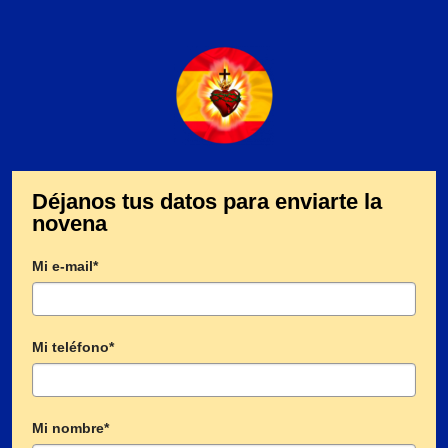
Déjanos tus datos para enviarte la
novena
Mi e-mail*
Mi teléfono*
Mi nombre*