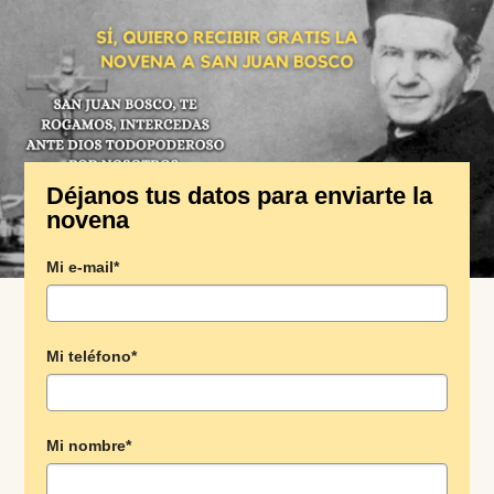
Déjanos tus datos para enviarte la
novena
Mi e-mail*
Mi teléfono*
Mi nombre*