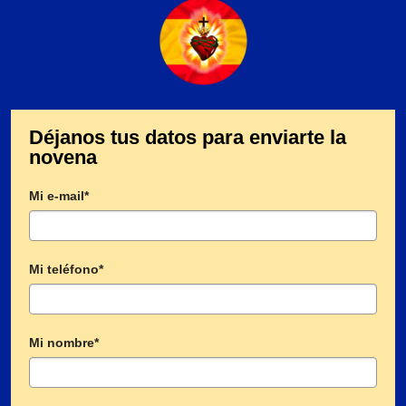
Déjanos tus datos para enviarte la
novena
Mi e-mail*
Mi teléfono*
Mi nombre*